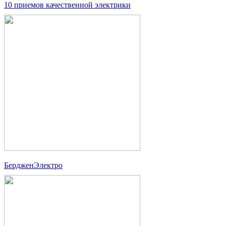
10 приемов качественной электрики
БердженЭлектро