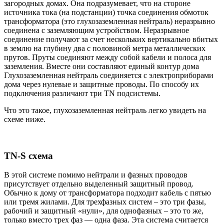
загородных домах. Она подразумевает, что на стороне
источника тока (на подстанции) точка соединения обмоток
трансформатора (это глухозаземленная нейтраль) неразрывно
соединена с заземляющим устройством. Неразрывное
соединение получают за счет нескольких вертикально вбитых
в землю на глубину два с половиной метра металлических
прутов. Пруты соединяют между собой кабели и полоса для
заземления. Вместе они составляют единый контур дома
Глухозаземленная нейтраль соединяется с электроприборами
дома через нулевые и защитные проводы. По способу их
подключения различают три TN подсистемы.
Что это такое, глухозаземленная нейтраль легко увидеть на
схеме ниже.
TN-S схема
В этой системе помимо нейтрали и фазных проводов
присутствует отдельно выделенный защитный провод.
Обычно к дому от трансформатора подходит кабель с пятью
или тремя жилами. Для трехфазных систем – это три фазы,
рабочий и защитный «нули», для однофазных – это то же,
только вместо трех фаз — одна фаза. Эта система считается