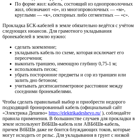
По форме жил:
кабель, состоящий из однопроволочных
жил, обозначают «о», из многопроволочных — «м»,
круглыми — «к», секторных либо сегментных — «с».
Прокладка БСК-кабелей в земле обязательно ведётся с учётом
следующих нюансов. Для грамотного укладывания
бронекабелей в землю нужно:
сделать заземление;
укладывать кабель по схеме, которая исключает его
пересечения;
выкопать траншею, имеющую глубину 0,75-1 м;
использовать песок;
убрать посторонние предметы и сор из траншеи или
залить дно бетоном;
учитывать десятисантиметровое расстояние между
соседними бронекабелями.
Чтобы сделать правильный выбор и приобрести недорого
подходящий бронированный кабель (официальный сайт
«Электрика Дешево»
https://elektrikadeshevo.ru/
), соблюдайте
правила применения. В большинстве случаев для прокладки в
земле используют ВбБШв-кабель или АВБбШв-кабель,
причем ВбБШв даже не боится блуждающих токов, которые
могут исходить от рельс. Для укладывания в грунт с низкой