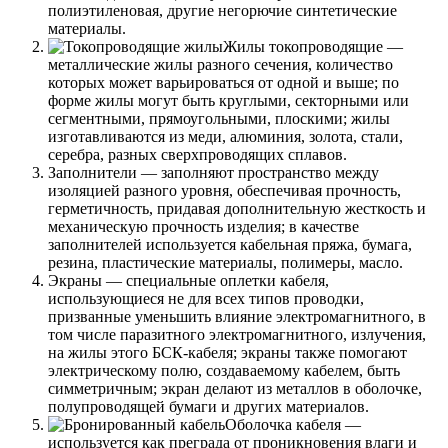
полиэтиленовая, другие негорючие синтетические
материалы.
Жилы токопроводящие
—
металлические жилы разного сечения, количество
которых может варьироваться от одной и выше; по
форме жилы могут быть круглыми, секторными или
сегментными, прямоугольными, плоскими; жилы
изготавливаются из меди, алюминия, золота, стали,
серебра, разных сверхпроводящих сплавов.
Заполнители
— заполняют пространство между
изоляцией разного уровня, обеспечивая прочность,
герметичность, придавая дополнительную жесткость и
механическую прочность изделия; в качестве
заполнителей используется кабельная пряжа, бумага,
резина, пластические материалы, полимеры, масло.
Экраны
— специальные оплетки кабеля,
использующиеся не для всех типов проводки,
призванные уменьшить влияние электромагнитного, в
том числе паразитного электромагнитного, излучения,
на жилы этого БСК-кабеля; экраны также помогают
электрическому полю, создаваемому кабелем, быть
симметричным; экран делают из металлов в оболочке,
полупроводящей бумаги и других материалов.
Оболочка кабеля
—
используется как преграда от проникновения влаги и