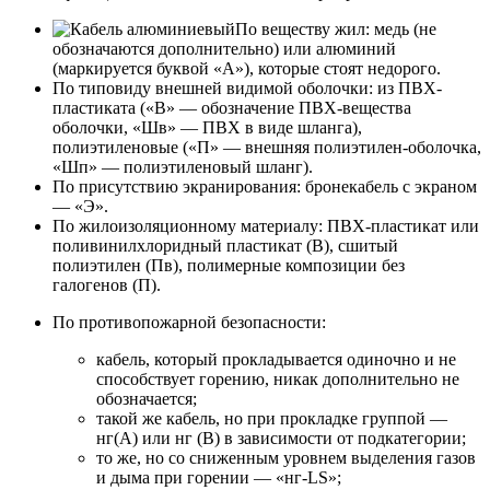
По веществу жил:
медь (не
обозначаются дополнительно) или алюминий
(маркируется буквой «А»), которые стоят недорого.
По типовиду внешней видимой оболочки:
из ПВХ-
пластиката («В» — обозначение ПВХ-вещества
оболочки, «Шв» — ПВХ в виде шланга),
полиэтиленовые («П» — внешняя полиэтилен-оболочка,
«Шп» — полиэтиленовый шланг).
По присутствию экранирования:
бронекабель с экраном
— «Э».
По жилоизоляционному материалу:
ПВХ-пластикат или
поливинилхлоридный пластикат (В), сшитый
полиэтилен (Пв), полимерные композиции без
галогенов (П).
По противопожарной безопасности:
кабель, который прокладывается одиночно и не
способствует горению, никак дополнительно не
обозначается;
такой же кабель, но при прокладке группой —
нг(А) или нг (В) в зависимости от подкатегории;
то же, но со сниженным уровнем выделения газов
и дыма при горении — «нг-LS»;